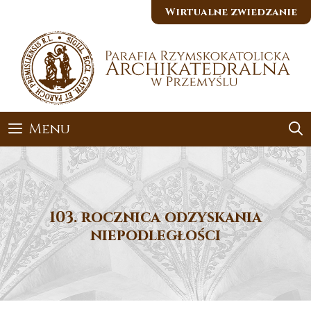
Przejdź
Wirtualne zwiedzanie
do
treści
Menu
103. rocznica odzyskania
niepodległości