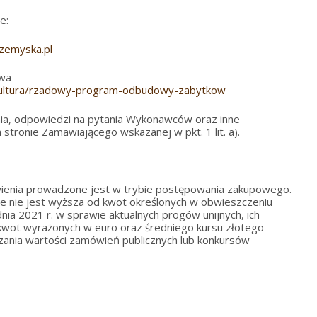
e:
rzemyska.pl
twa
p/kultura/rzadowy-program-odbudowy-zabytkow
ia, odpowiedzi na pytania Wykonawców oraz inne
 stronie Zamawiającego wskazanej w pkt. 1 lit. a).
enia prowadzone jest w trybie postępowania zakupowego.
e nie jest wyższa od kwot określonych w obwieszczeniu
ia 2021 r. w sprawie aktualnych progów unijnych, ich
kwot wyrażonych w euro oraz średniego kursu złotego
ania wartości zamówień publicznych lub konkursów