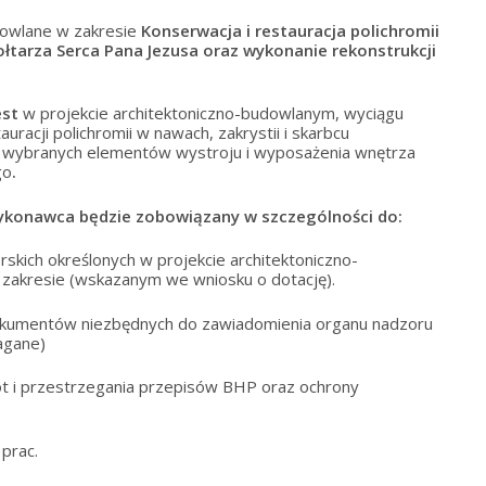
owlane w zakresie
Konserwacja i restauracja polichromii
i ołtarza Serca Pana Jezusa oraz wykonanie rekonstrukcji
est
w projekcie architektoniczno-budowlanym, wyciągu
racji polichromii w nawach, zakrystii i skarbcu
ji wybranych elementów wystroju i wyposażenia wnętrza
go
.
Wykonawca będzie zobowiązany w szczególności do:
skich określonych w projekcie architektoniczno-
zakresie (wskazanym we wniosku o dotację).
dokumentów niezbędnych do zawiadomienia organu nadzoru
agane)
ót i przestrzegania przepisów BHP oraz ochrony
 prac.