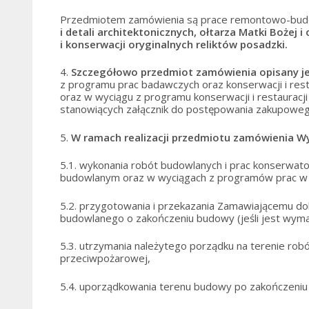
Przedmiotem zamówienia są prace remontowo-bud
i detali architektonicznych, ołtarza Matki Bożej 
i konserwacji oryginalnych reliktów posadzki
.
4.
Szczegółowo przedmiot zamówienia opisany j
z programu prac badawczych oraz konserwacji i restau
oraz w wyciągu z programu konserwacji i restaurac
stanowiących załącznik do postępowania zakupowe
5.
W ramach realizacji przedmiotu zamówienia 
5.1. wykonania robót budowlanych i prac konserwator
budowlanym oraz w wyciągach z programów prac w 
5.2. przygotowania i przekazania Zamawiającemu 
budowlanego o zakończeniu budowy (jeśli jest wym
5.3. utrzymania należytego porządku na terenie rob
przeciwpożarowej,
5.4. uporządkowania terenu budowy po zakończeniu