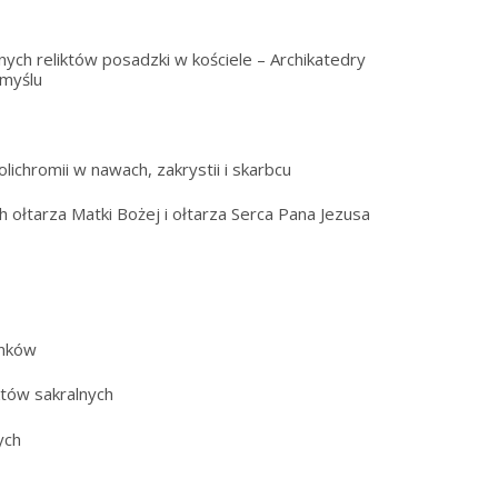
ych reliktów posadzki w kościele – Archikatedry
emyślu
ichromii w nawach, zakrystii i skarbcu
h ołtarza Matki Bożej i ołtarza Serca Pana Jezusa
ynków
tów sakralnych
ych