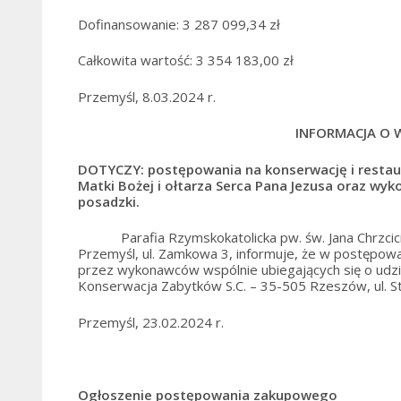
Dofinansowanie: 3 287 099,34 zł
Całkowita wartość: 3 354 183,00 zł
Przemyśl, 8.03.2024 r.
INFORMACJA O 
DOTYCZY: postępowania na konserwację i restaurac
Matki Bożej i ołtarza Serca Pana Jezusa oraz wyko
posadzki.
Parafia Rzymskokatolicka pw. św. Jana Chrzciciel
Przemyśl, ul. Zamkowa 3, informuje, że w postępowa
przez wykonawców wspólnie ubiegających się o udzie
Konserwacja Zabytków S.C. – 35-505 Rzeszów, ul. St
Przemyśl, 23.02.2024 r.
Ogłoszenie postępowania zakupowego