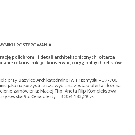
WYNIKU POSTĘPOWANIA
ję polichromii i detali architektonicznych, ołtarza
nanie rekonstrukcji i konserwacji oryginalnych reliktów
a przy Bazylice Archikatedralnej w Przemyślu – 37-700
niu jako najkorzystniejsza wybrana została oferta złożona
lenie zamówienia: Maciej Filip, Aneta Filip Kompleksowa
rzyżowska 95. Cena oferty – 3 354 183,28 zł.