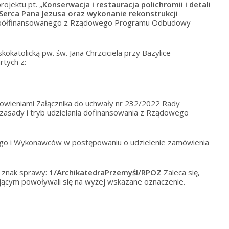
ojektu pt. „
Konserwacja i restauracja polichromii i detali
a Serca Pana Jezusa oraz wykonanie rekonstrukcji
półfinansowanego z Rządowego Programu Odbudowy
okatolicką pw. św. Jana Chrzciciela przy Bazylice
tych z:
owieniami Załącznika do uchwały nr 232/2022 Rady
 zasady i tryb udzielania dofinansowania z Rządowego
go i Wykonawców w postępowaniu o udzielenie zamówienia
 znak sprawy:
1/
ArchikatedraPrzemyśl
/RPOZ
Zaleca się,
ącym powoływali się na wyżej wskazane oznaczenie.