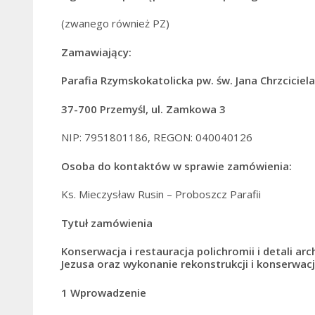
(zwanego również PZ)
Zamawiający:
Parafia Rzymskokatolicka pw. św. Jana Chrzciciel
37-700 Przemyśl, ul. Zamkowa 3
NIP:
7951801186, REGON: 040040126
Osoba do kontaktów w sprawie zamówienia:
Ks. Mieczysław Rusin – Proboszcz Parafii
Tyt
uł zamówienia
Konserwacja i restauracja polichromii i detali ar
Jezusa
oraz wykonanie rekonstrukcji i konserwacj
1
Wprowadzenie