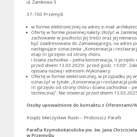
ul. Zamkowa 3
37-700 Przemyśl
w formie elektronicznej na adres e-mail: archika
Ofertę w formie pisemnej należy złożyć w zamkni
zachowanie w poufności jej treści oraz jej nienar
być zaadresowana do Zamawiającego, na adres pod
następujące oznaczenia: „Konserwacja i restaurac
etap III (przęsło od strony chóru
i ściana zachodnia – pełna konserwacja, II przęsło
przed dniem 13.03.2025r. przed godz. 15:00”. Zal
opisana nazwą i adresem Wykonawcy.
Ofertę w formie elektronicznej, w przypadku jej 
oznaczyć w tytule: „Konserwacja i restauracja po
III (przęsło od strony chóru i ściana zachodnia – 
techniczna)”. Nie otwierać przed dniem 13.03.202
Osoby upoważnione do kontaktu z Oferentami/
Ksiądz Mieczysław Rusin – Proboszcz Parafii
Parafia Rzymskokatolicka pw. św. Jana Chrzciciela
w Przemyślu