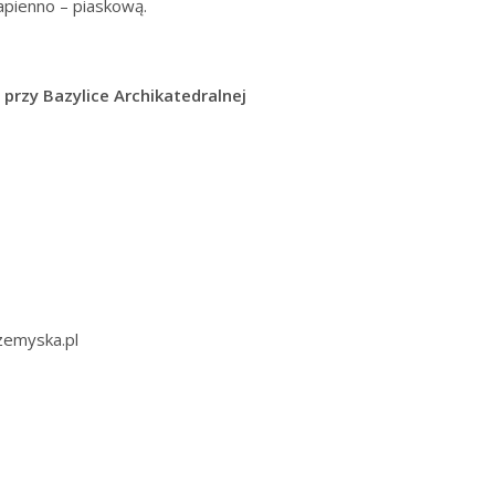
apienno – piaskową.
 przy Bazylice Archikatedralnej
zemyska.pl