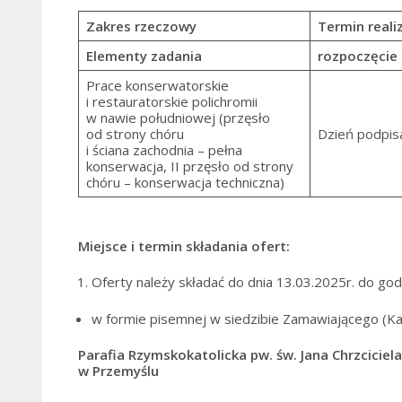
Zakres rzeczowy
Termin realiz
Elementy zadania
rozpoczęcie
Prace konserwatorskie
i restauratorskie polichromii
w nawie południowej (przęsło
od strony chóru
Dzień podpi
i ściana zachodnia – pełna
konserwacja, II przęsło od strony
chóru – konserwacja techniczna)
Miejsce i termin składania ofert:
Oferty należy składać do dnia 13.03.2025r. do go
w formie pisemnej w siedzibie Zamawiającego (Kan
Parafia Rzymskokatolicka pw. św. Jana Chrzciciela
w Przemyślu