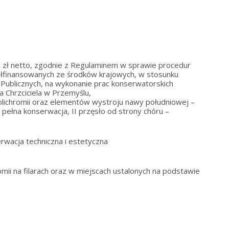
. zł netto, zgodnie z Regulaminem w sprawie procedur
półfinansowanych ze środków krajowych, w stosunku
Publicznych, na wykonanie prac konserwatorskich
na Chrzciciela w Przemyślu,
polichromii oraz elementów wystroju nawy południowej –
– pełna konserwacja, II przęsło od strony chóru –
erwacja techniczna i estetyczna
,
omii na filarach oraz w miejscach ustalonych na podstawie