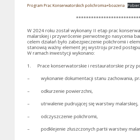
Program Prac Konserwatorskich polichromia+boazeria
Pobier
*************************
W 2024 roku został wykonany II etap prac konserw
malarskiej i przywrócenie pierwotnego nasycenia ba
celem działań było zabezpieczenie polichromii i ele
stanowią ważny element jej wystroju przed postępuj
W ramach inwestycji wykonano:
1. Prace konserwatorskie i restauratorskie przy pol
– wykonanie dokumentacji stanu zachowania, pr
– odkurzenie powierzchni,
– utrwalenie pudrującej się warstwy malarskiej,
– odczyszczenie polichromii,
– podklejenie złuszczonych partii warstwy malars