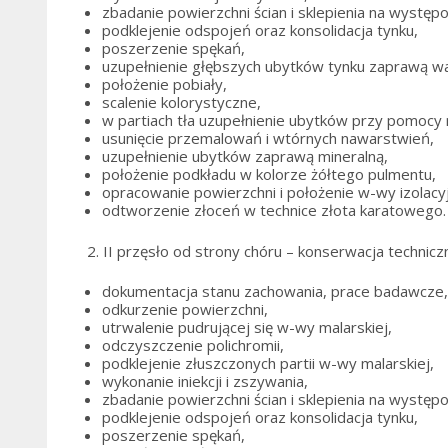
zbadanie powierzchni ścian i sklepienia na wystę
podklejenie odspojeń oraz konsolidacja tynku,
poszerzenie spękań,
uzupełnienie głębszych ubytków tynku zaprawą w
położenie pobiały,
scalenie kolorystyczne,
w partiach tła uzupełnienie ubytków przy pomocy 
usunięcie przemalowań i wtórnych nawarstwień,
uzupełnienie ubytków zaprawą mineralną,
położenie podkładu w kolorze żółtego pulmentu,
opracowanie powierzchni i położenie w-wy izolacy
odtworzenie złoceń w technice złota karatowego
2. II przęsło od strony chóru – konserwacja technic
dokumentacja stanu zachowania, prace badawcze
odkurzenie powierzchni,
utrwalenie pudrującej się w-wy malarskiej,
odczyszczenie polichromii,
podklejenie złuszczonych partii w-wy malarskiej,
wykonanie iniekcji i zszywania,
zbadanie powierzchni ścian i sklepienia na wystę
podklejenie odspojeń oraz konsolidacja tynku,
poszerzenie spękań,