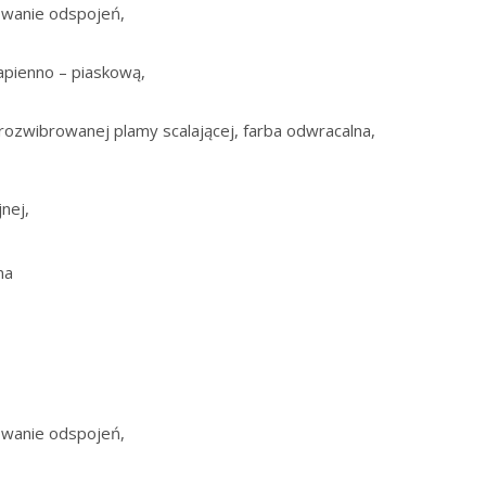
powanie odspojeń,
apienno – piaskową,
rozwibrowanej plamy scalającej, farba odwracalna,
jnej,
.
zna
,
powanie odspojeń,