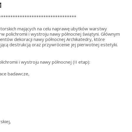
z
*********************************
atorskich mających na celu naprawę ubytków warstwy
rw polichromii i wystroju nawy północnej świątyni. Głównym
mentów dekoracji nawy północnej Archikatedry, które
ącą destrukcją oraz przywrócenie jej pierwotnej estetyki.
ichromii i wystroju nawy północnej (II etap):
ace badawcze,
kiej,