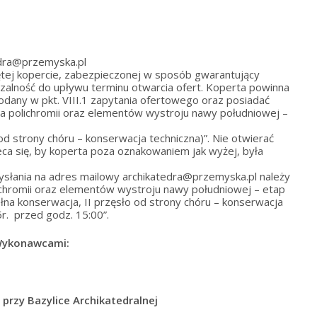
tedra@przemyska.pl
ętej kopercie, zabezpieczonej w sposób gwarantujący
uszalność do upływu terminu otwarcia ofert. Koperta powinna
any w pkt. VIII.1 zapytania ofertowego oraz posiadać
ja polichromii oraz elementów wystroju nawy południowej –
 od strony chóru – konserwacja techniczna)”. Nie otwierać
eca się, by koperta poza oznakowaniem jak wyżej, była
wysłania na adres mailowy archikatedra@przemyska.pl należy
lichromii oraz elementów wystroju nawy południowej – etap
pełna konserwacja, II przęsło od strony chóru – konserwacja
5r. przed godz. 15:00”.
Wykonawcami:
 przy Bazylice Archikatedralnej