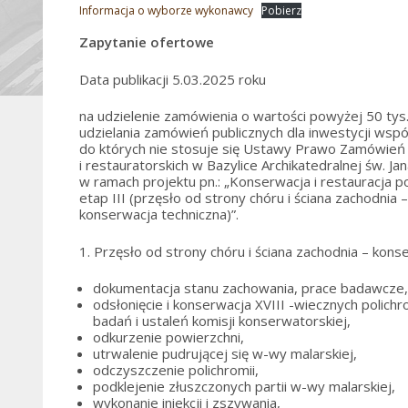
Informacja o wyborze wykonawcy
Pobierz
Zapytanie ofertowe
Data publikacji 5.03.2025 roku
na udzielenie zamówienia o wartości powyżej 50 tys
udzielania zamówień publicznych dla inwestycji ws
do których nie stosuje się Ustawy Prawo Zamówień 
i restauratorskich w Bazylice Archikatedralnej św. Ja
w ramach projektu pn.: „Konserwacja i restauracja 
etap III (przęsło od strony chóru i ściana zachodnia 
konserwacja techniczna)”.
1. Przęsło od strony chóru i ściana zachodnia – kons
dokumentacja stanu zachowania, prace badawcze
odsłonięcie i konserwacja XVIII -wiecznych polichr
badań i ustaleń komisji konserwatorskiej,
odkurzenie powierzchni,
utrwalenie pudrującej się w-wy malarskiej,
odczyszczenie polichromii,
podklejenie złuszczonych partii w-wy malarskiej,
wykonanie iniekcji i zszywania,