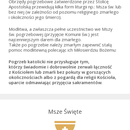
Obrzędy pogrzebowe zatwierdzone przez Stolicę
Apostolską przewidują kilka form liturgii np.: Msza św. lub
bez niej (w zależności od poziomu religijnego zmarłego
i okoliczności jego śmierci).
Modlitwa, a zwłaszcza pełne uczestnictwo we Mszy
św. pogrzebowej (przyjęcie Komunii św.) jest
najcenniejszym darem dla zmarłego.
Także po pogrzebie należy zmarłym zapewnić stałą
pomoc modlitewną polecając ich Miłosierdziu Bożemu:
Pogrzeb katolicki nie przysługuje tym,
którzy świadomie i dobrowolnie zerwali łączność
z Kościołem lub zmarli bez pokuty w gorszących
okolicznościach albo z pogardą dla religii Kościoła,
uparcie odmawiając przyjęcia sakramentów
.
Msze Święte