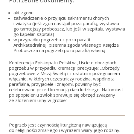
Potrzebne dokumenty:
akt zgonu
zaświadczenie o przyjęciu sakramentu chorych
i wiatyku (jeśli zgon nastąpił poza parafią, wystawia
go tamtejszy proboszcz, lub jeśli w szpitalu, wystawia
go kapelan szpitala)
w przypadku pogrzebu z poza parafii
Archikatedralnej, pisemna zgoda własnego Księdza
Proboszcza na pogrzeb poza parafią własną
Konferencja Episkopatu Polski w „Liście o obrzędach
pogrzebu w przypadku kremacji” precyzuje: „Obrzędy
pogrzebowe z Mszą Świętą i z ostatnim pożegnaniem
włącznie, w których uczestniczy rodzina, wspólnota
parafialna, przyjaciele i znajomi, powinny być
celebrowane przed kremacją ciała ludzkiego. Natomiast
po spopieleniu zwłok sprawuje się obrzęd związany
ze złożeniem urny w grobie”
Pogrzeb jest czynnością liturgiczną nawiązującą
do religijności zmarłego i wyrazem wiary jego rodziny.