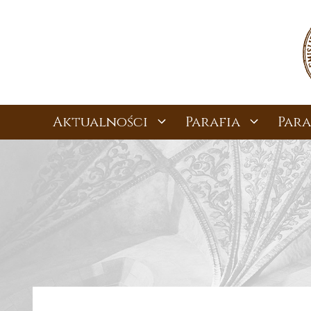
Przejdź
do
treści
Aktualności
Parafia
Para