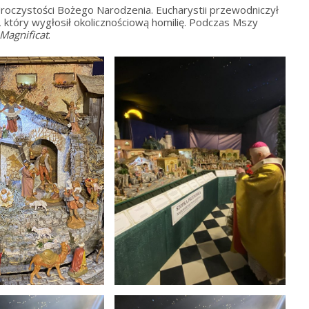
roczystości Bożego Narodzenia. Eucharystii przewodniczył
 który wygłosił okolicznościową homilię. Podczas Mszy
Magnificat
.