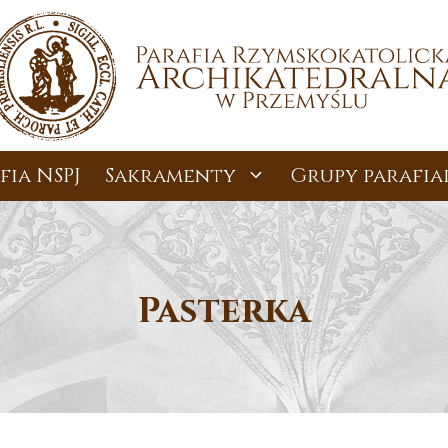
fia NSPJ
Sakramenty
Grupy parafia
Pasterka