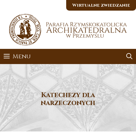
Przejdź
Wirtualne zwiedzanie
do
treści
Menu
Katechezy dla
narzeczonych