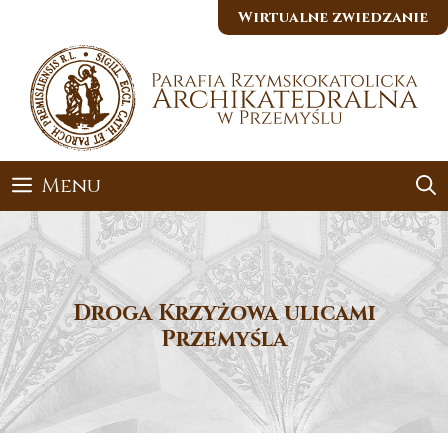
Przejdź
Wirtualne zwiedzanie
do
treści
Menu
Droga Krzyżowa ulicami
Przemyśla