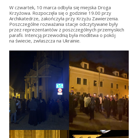
W czwartek, 10 marca odbyła się miejska Droga
Krzyżowa. Rozpoczęła się o godzinie 19.00 przy
Archikatedrze, zakończyła przy Krzyżu Zawierzenia.
Poszczególne rozważania stacje odczytywane były
przez reprezentantów z poszczególnych przemyskich
parafii. Intencją przewodnią była modlitwa o pokój
na świecie, zwłaszcza na Ukrainie.