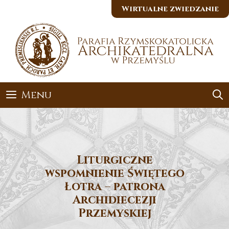
Przejdź
Wirtualne zwiedzanie
do
treści
Menu
Liturgiczne
wspomnienie Świętego
Łotra – patrona
Archidiecezji
Przemyskiej