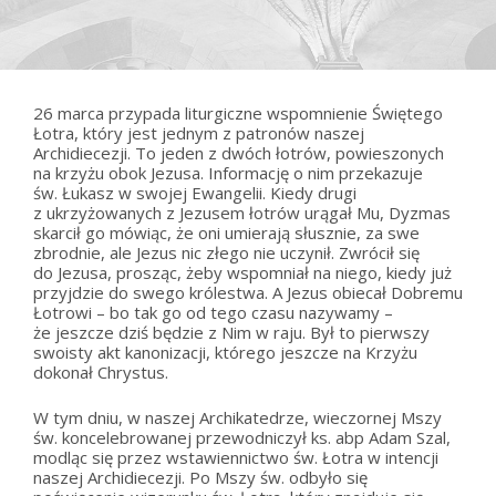
26 marca przypada liturgiczne wspomnienie Świętego
Łotra, który jest jednym z patronów naszej
Archidiecezji. To jeden z dwóch łotrów, powieszonych
na krzyżu obok Jezusa. Informację o nim przekazuje
św. Łukasz w swojej Ewangelii. Kiedy drugi
z ukrzyżowanych z Jezusem łotrów urągał Mu, Dyzmas
skarcił go mówiąc, że oni umierają słusznie, za swe
zbrodnie, ale Jezus nic złego nie uczynił. Zwrócił się
do Jezusa, prosząc, żeby wspomniał na niego, kiedy już
przyjdzie do swego królestwa. A Jezus obiecał Dobremu
Łotrowi – bo tak go od tego czasu nazywamy –
że jeszcze dziś będzie z Nim w raju. Był to pierwszy
swoisty akt kanonizacji, którego jeszcze na Krzyżu
dokonał Chrystus.
W tym dniu, w naszej Archikatedrze, wieczornej Mszy
św. koncelebrowanej przewodniczył ks. abp Adam Szal,
modląc się przez wstawiennictwo św. Łotra w intencji
naszej Archidiecezji. Po Mszy św. odbyło się