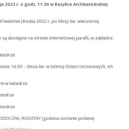
 2022 r. o godz. 11.30 w Bazylice Archikatedralnej
0 kwietnia (środa) 2022 r, po Mszy św. wieczornej
są dostępne na stronie internetowej parafii, w zakładce:
katedrze
owa; 16.30 – Msza św. w intencji Dzieci rocznicowych, ich
ćmi w katedrze
atedrze
katedrze
ODZICÓW, RODZINY (godzina zostanie podana)