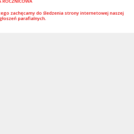
ĘTA ROCZNICOWA
ego zachęcamy do śledzenia strony internetowej naszej
ogłoszeń parafialnych.