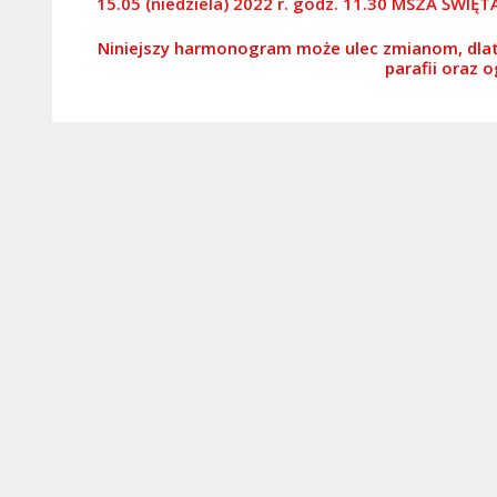
15.05 (niedziela) 2022 r. godz. 11.30 MSZA ŚWI
Niniejszy harmonogram może ulec zmianom, dlat
parafii oraz 