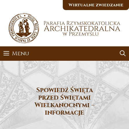
Przejdź
Wirtualne zwiedzanie
do
treści
Menu
Spowiedź Święta
przed Świętami
Wielkanocnymi –
informacje