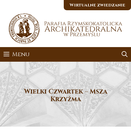
Przejdź
Wirtualne zwiedzanie
do
treści
Menu
Wielki Czwartek – Msza
Krzyżma