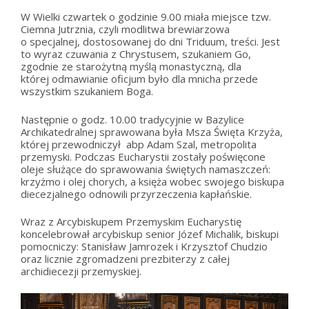
W Wielki czwartek o godzinie 9.00 miała miejsce tzw.
Ciemna Jutrznia, czyli modlitwa brewiarzowa
o specjalnej, dostosowanej do dni Triduum, treści. Jest
to wyraz czuwania z Chrystusem, szukaniem Go,
zgodnie ze starożytną myślą monastyczną, dla
której odmawianie oficjum było dla mnicha przede
wszystkim szukaniem Boga.
Następnie o godz. 10.00 tradycyjnie w Bazylice
Archikatedralnej sprawowana była Msza Święta Krzyża,
której przewodniczył abp Adam Szal, metropolita
przemyski. Podczas Eucharystii zostały poświęcone
oleje służące do sprawowania świętych namaszczeń:
krzyżmo i olej chorych, a księża wobec swojego biskupa
diecezjalnego odnowili przyrzeczenia kapłańskie.
Wraz z Arcybiskupem Przemyskim Eucharystię
koncelebrował arcybiskup senior Józef Michalik, biskupi
pomocniczy: Stanisław Jamrozek i Krzysztof Chudzio
oraz licznie zgromadzeni prezbiterzy z całej
archidiecezji przemyskiej.