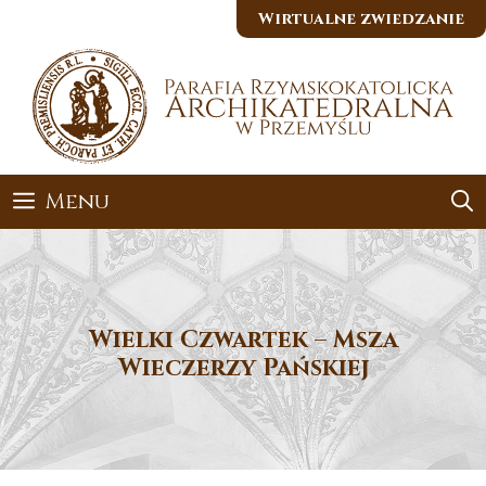
Przejdź
Wirtualne zwiedzanie
do
treści
Menu
Wielki Czwartek – Msza
Wieczerzy Pańskiej