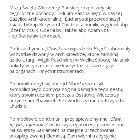
Mszą Świętą Wieczerzy Pańskiej rozpoczęły się
tegoroczne obchody Triduum Paschalnego w naszej
Bazylice Archikatedralnej. Eucharystii przewodniczył
ksiądz biskup Krzysztof Chudzio, a homilię wygłosił abp
Józef Michalik. Obecni byli także: abp Adam Szal
i bp Stanisław Jamrozek.
Podczas hymnu „
Chwała na wysokości Bogu
” zabrzmiały
wszystkie dzwony w Archikatedrze, które zamilkną
aż do Liturgii Wigilii Paschalnej w Wielką Sobotę. Na znak
pokuty w tym czasie nie korzysta się także z gry
na organach i innych instrumentach.
Po homilii odbył się obrzęd
Mandatum
, czyli
symbolicznego obmycia nóg na pamiątkę tego gestu,
który swoim uczniom podczas Ostatniej Wieczerzy
uczynił sam Zbawiciel. Przewodniczył mu bp Krzysztof
Chudzio.
Po modlitwie po Komunii, przy śpiewie hymnu „
Sław,
języku, tajemnicę
” w uroczystej procesji przeniesiono
Najświętszy Sakrament na miejsce przechowania
w kaplicy zwanej Ciemnicą. Tam wierni tradycyjnie