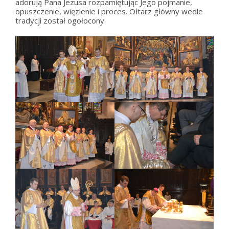
adorują Pana Jezusa rozpamiętując Jego pojmanie,
opuszczenie, więzienie i proces. Ołtarz główny wedle
tradycji został ogołocony.