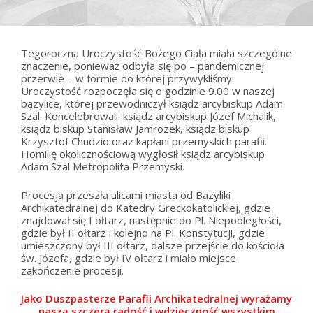
Tegoroczna Uroczystość Bożego Ciała miała szczególne
znaczenie, ponieważ odbyła się po – pandemicznej
przerwie – w formie do której przywykliśmy.
Uroczystość rozpoczęła się o godzinie 9.00 w naszej
bazylice, której przewodniczył ksiądz arcybiskup Adam
Szal. Koncelebrowali: ksiądz arcybiskup Józef Michalik,
ksiądz biskup Stanisław Jamrozek, ksiądz biskup
Krzysztof Chudzio oraz kapłani przemyskich parafii.
Homilię okolicznościową wygłosił ksiądz arcybiskup
Adam Szal Metropolita Przemyski.
Procesja przeszła ulicami miasta od Bazyliki
Archikatedralnej do Katedry Greckokatolickiej, gdzie
znajdował się I ołtarz, następnie do Pl. Niepodległości,
gdzie był II ołtarz i kolejno na Pl. Konstytucji, gdzie
umieszczony był III ołtarz, dalsze przejście do kościoła
św. Józefa, gdzie był IV ołtarz i miało miejsce
zakończenie procesji.
Jako Duszpasterze Parafii Archikatedralnej wyrażamy
naszą szczerą radość i wdzięczność wszystkim