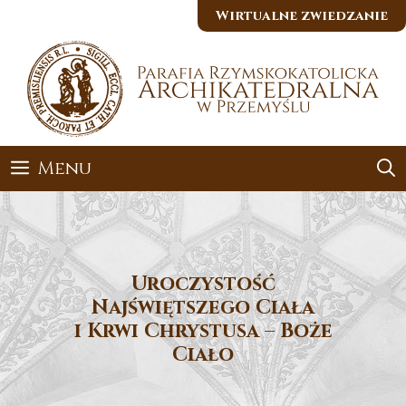
Przejdź
Wirtualne zwiedzanie
do
treści
Menu
Uroczystość
Najświętszego Ciała
i Krwi Chrystusa – Boże
Ciało