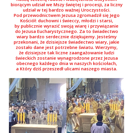
biorącym udział we Mszy świętej i procesji, za liczny
udział w tej bardzo ważnej Uroczystości.
Pod przewodnictwem Jezusa zgromadził się Jego
Kościół: duchowni i świeccy, młodzi i starsi,
by publicznie wyrazić swoją wiarę i przywiązanie
do Jezusa Eucharystycznego. Za to świadectwo
wiary bardzo serdecznie dziękujemy. Jesteśmy
przekonani, że dzisiejsze świadectwo wiary, jakie
zostało dane jest potrzebne światu. Wierzymy,
że dzisiejsze tak liczne zaangażowanie ludzi
świeckich zostanie wynagrodzone przez Jezusa
obecnego każdego dnia w naszych kościołach,
a Który dziś przeszedł ulicami naszego miasta.