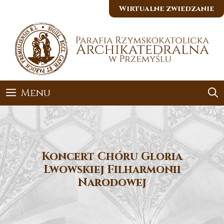
Przejdź
Wirtualne zwiedzanie
do
treści
Menu
Koncert Chóru Gloria
Lwowskiej Filharmonii
Narodowej