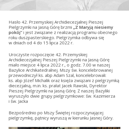
Hasło 42. Przemyskiej Archidiecezjalnej Pieszej
Pielgrzymki na Jasną Górę brzmi
„Z Maryją niesiemy
pokój”
i jest związane z realizacją programu obecnego
roku duszpasterskiego. Pielgrzymka odbywa się
w dniach od 4 do 15 lipca 2022 r.
Uroczyste rozpoczęcie 42. Przemyskiej
Archidiecezjalnej Pieszej Pielgrzymki na Jasną Górę
miało miejsce 4 lipca 2022 r., o godz. 7.00 w naszej
Bazylice Archikatedralnej. Mszy św. koncelebrowanej
przewodniczył ks. abp Adam Szal, koncelebrowali:
ks. abp Józef Michalik oraz księża związani z pielgrzymką
diecezjalną, m.in. ks. prałat Jacek Rawski, Dyrektor
Pieszej Pielgrzymki na Jasną Górę. Z naszej Bazyliki
wyruszyło dwie grupy pielgrzymkowe: św. Kazimierza
i św. Jacka
Bezpośrednio po Mszy Świętej rozpoczynającej
pielgrzymkę, pątnicy wyruszą w kierunku Jasnej Góry.