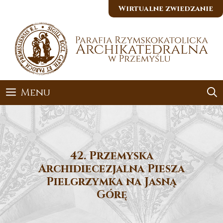
Przejdź
Wirtualne zwiedzanie
do
treści
Menu
42. Przemyska
Archidiecezjalna Piesza
Pielgrzymka na Jasną
Górę