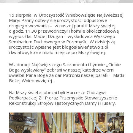
15 sierpnia, w Uroczystość Wniebowzięcie Najświeższej
Maryi Panny odbyły się uroczystości odpustowe –
drugiego wezwania – w naszej parafii. Mszy świętej
o godz. 11.30 przewodniczył i homilie okolicznościową
wygłosił ks. Maciej Dżugan – wykładowca Wyższego
Seminarium Duchownego w Przemyślu. W dzisiejszą
uroczystość wpisane jest błogosławieństwo ziół
i kwiatów, które miało miejsce po Mszy świętej.
W adoracji Najświętszego Sakramentu i hymnie ,,Ciebie
Boga wysławiany” zebrani w naszej katedrze wierni
uwielbili Pana Boga za dar Patronki naszej parafii – Matki
Bożej Wniebowziętej.
Na Mszy świętej obecni byli Harcerze Chorągwi
Podkarpackiej ZHP oraz Przemyskie Stowarzyszenie
Rekonstrukcji Strojów Historycznych Damy i Husary.