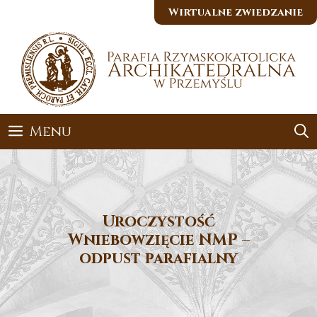
Przejdź
Wirtualne zwiedzanie
do
treści
Menu
Uroczystość
Wniebowzięcie NMP –
odpust parafialny