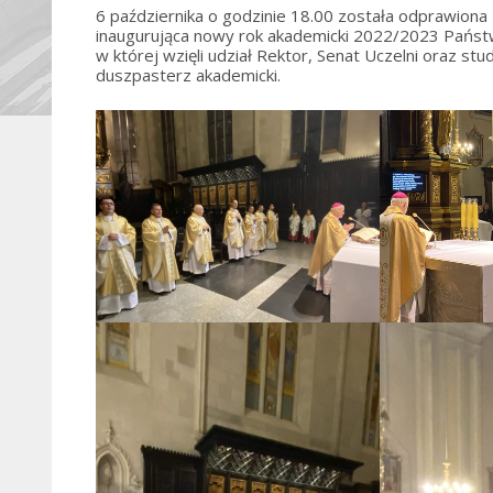
6 października o godzinie 18.00 została odprawio
inaugurująca nowy rok akademicki 2022/2023 Pańs
w której wzięli udział Rektor, Senat Uczelni oraz stu
duszpasterz akademicki.