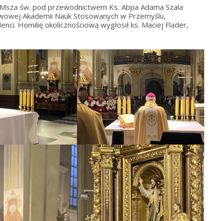
na Msza św. pod przewodnictwem Ks. Abpa Adama Szala
twowej Akademii Nauk Stosowanych w Przemyślu,
denci. Homilię okolicznościową wygłosił ks. Maciej Flader,