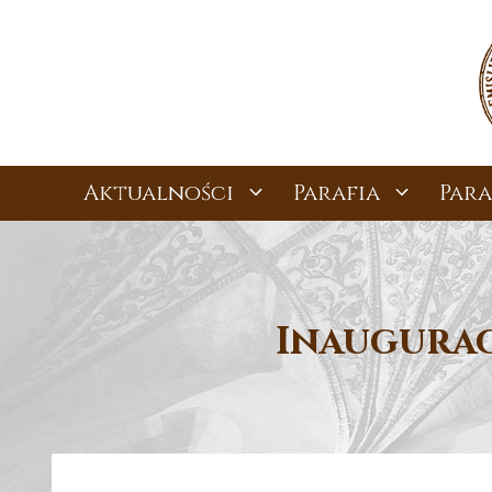
Przejdź
do
treści
Aktualności
Parafia
Para
Inaugurac