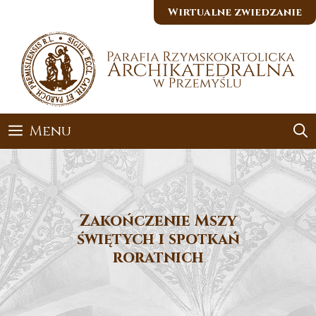
Przejdź
Wirtualne zwiedzanie
do
treści
Menu
Zakończenie Mszy
świętych i spotkań
roratnich