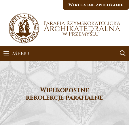
Przejdź
Wirtualne zwiedzanie
do
treści
Menu
Wielkopostne
rekolekcje parafialne