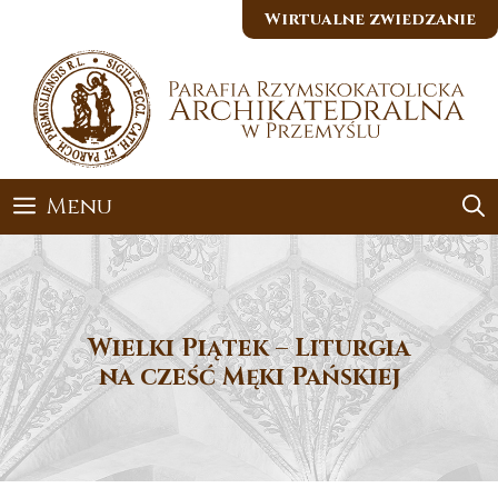
Przejdź
Wirtualne zwiedzanie
do
treści
Menu
Wielki Piątek – Liturgia
na cześć Męki Pańskiej