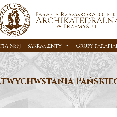
fia NSPJ
Sakramenty
Grupy parafia
rtwychwstania Pańskieg