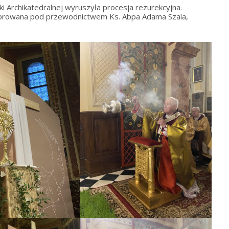
ki Archikatedralnej wyruszyła procesja rezurekcyjna.
ebrowana pod przewodnictwem Ks. Abpa Adama Szala,