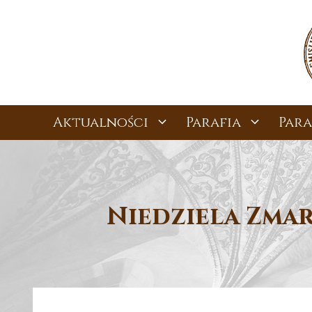
Przejdź
do
treści
Aktualności
Parafia
Para
Niedziela Zma