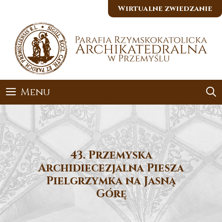
Przejdź
Wirtualne zwiedzanie
do
treści
Menu
43. Przemyska
Archidiecezjalna Piesza
Pielgrzymka na Jasną
Górę