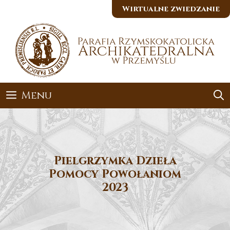
Przejdź
Wirtualne zwiedzanie
do
treści
Menu
Pielgrzymka Dzieła
Pomocy Powołaniom
2023