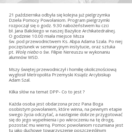
21 października odbyła się kolejna już pielgrzymka
Dzieła Pomocy Powołaniom. Program pielgrzymki
rozpoczął się o godz. 9.30 nabożeństwem ku czci
bł. Jana Balickiego w naszej Bazylice Archikatedralnej.
O godzinie 10.00 miała miejsce Msza
św. pod przewodnictwem Ks. Abpa Adama Szala. Po niej
poczęstunek w seminaryjnym instytucie, oraz sztuka
pt.
Wolę niebo
o św. Filipie Nereuszu w wykonaniu
alumnów WSD.
Mszy świętej przewodniczył i homilię okolicznościową
wygłosił Metropolita Przemyski Ksiądz Arcybiskup
Adam Szal.
Kilka słów na temat DPP- Co to jest ?
Każda osoba jest obdarzona przez Pana Boga
osobistym powołaniem, które winna, na pewnym etapie
swego życia odczytać, a następnie dobrze przygotować
się do jego wypełnienia i po wkroczeniu na tę drogę,
pozostać mu wierną. Pomoc powołaniom rozumiana jest
tu jako duchowe towarzyszenie poszczególnym