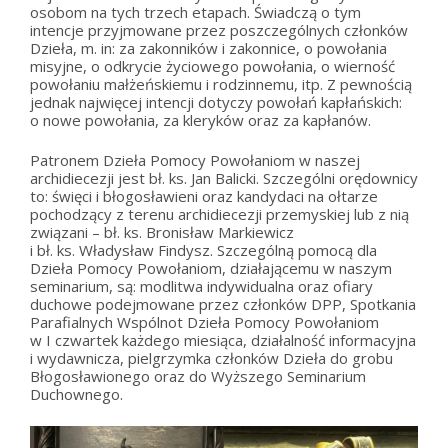
osobom na tych trzech etapach. Świadczą o tym
intencje przyjmowane przez poszczególnych członków
Dzieła, m. in: za zakonników i zakonnice, o powołania
misyjne, o odkrycie życiowego powołania, o wierność
powołaniu małżeńskiemu i rodzinnemu, itp. Z pewnością
jednak najwięcej intencji dotyczy powołań kapłańskich:
o nowe powołania, za kleryków oraz za kapłanów.
Patronem Dzieła Pomocy Powołaniom w naszej
archidiecezji jest bł. ks. Jan Balicki. Szczególni orędownicy
to: święci i błogosławieni oraz kandydaci na ołtarze
pochodzący z terenu archidiecezji przemyskiej lub z nią
związani – bł. ks. Bronisław Markiewicz
i bł. ks. Władysław Findysz. Szczególną pomocą dla
Dzieła Pomocy Powołaniom, działającemu w naszym
seminarium, są: modlitwa indywidualna oraz ofiary
duchowe podejmowane przez członków DPP, Spotkania
Parafialnych Wspólnot Dzieła Pomocy Powołaniom
w I czwartek każdego miesiąca, działalność informacyjna
i wydawnicza, pielgrzymka członków Dzieła do grobu
Błogosławionego oraz do Wyższego Seminarium
Duchownego.