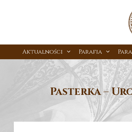
Przejdź
do
treści
Aktualności
Parafia
Para
Pasterka – Ur