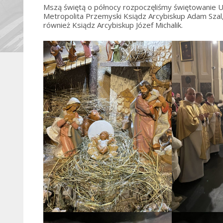
Mszą świętą o północy rozpoczęliśmy świętowanie U
Metropolita Przemyski Ksiądz Arcybiskup Adam Szal,
również Ksiądz Arcybiskup Józef Michalik.