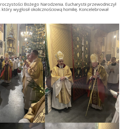
roczystości Bożego Narodzenia. Eucharystii przewodniczył
 który wygłosił okolicznościową homilię. Koncelebrował