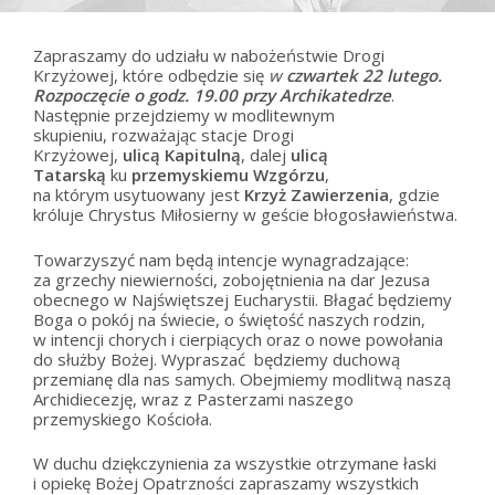
Zapraszamy do udziału w nabożeństwie Drogi
Krzyżowej, które odbędzie się
w
czwartek 22 lutego.
Rozpoczęcie o godz. 19.00 przy Archikatedrze
.
Następnie przejdziemy w modlitewnym
skupieniu, rozważając stacje Drogi
Krzyżowej,
ulicą
Kapitulną
, dalej
ulicą
Tatarską
ku
przemyskiemu Wzgórzu
,
na którym usytuowany jest
Krzyż Zawierzenia
, gdzie
króluje Chrystus Miłosierny w geście błogosławieństwa.
Towarzyszyć nam będą intencje wynagradzające:
za grzechy niewierności, zobojętnienia na dar Jezusa
obecnego w Najświętszej Eucharystii. Błagać będziemy
Boga o pokój na świecie, o świętość naszych rodzin,
w intencji chorych i cierpiących oraz o nowe powołania
do służby Bożej. Wypraszać będziemy duchową
przemianę dla nas samych. Obejmiemy modlitwą naszą
Archidiecezję, wraz z Pasterzami naszego
przemyskiego Kościoła.
W duchu dziękczynienia za wszystkie otrzymane łaski
i opiekę Bożej Opatrzności zapraszamy wszystkich