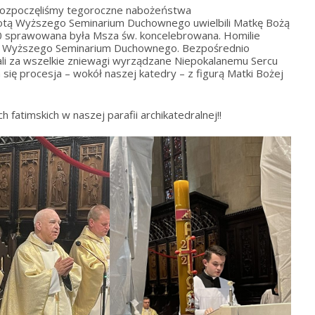
 rozpoczęliśmy tegoroczne nabożeństwa
notą Wyższego Seminarium Duchownego uwielbili Matkę Bożą
8.00 sprawowana była Msza św. koncelebrowana. Homilie
esor Wyższego Seminarium Duchownego. Bezpośrednio
li za wszelkie zniewagi wyrządzane Niepokalanemu Sercu
się procesja – wokół naszej katedry – z figurą Matki Bożej
atimskich w naszej parafii archikatedralnej!!