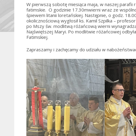
W pierwszą sobotę miesiąca maja, w naszej parafii
fatimskie. O godzinie 17.30mwierni wraz ze wspól
śpiewem litanii loretańskiej. Następnie, o godz. 1
okolicznościową wygłosił ks. Kamil Szpilka – prof
po Mszy św. modlitwą różańcową wierni wynagradza
Najświętszej Maryi. Po modlitwie różańcowej odbyła 
Fatimskiej.
Zapraszamy i zachęcamy do udziału w nabożeństwach f