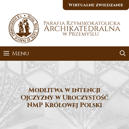
Przejdź
Wirtualne zwiedzanie
do
treści
Menu
Modlitwa w intencji
Ojczyzny w Uroczystość
NMP Królowej Polski