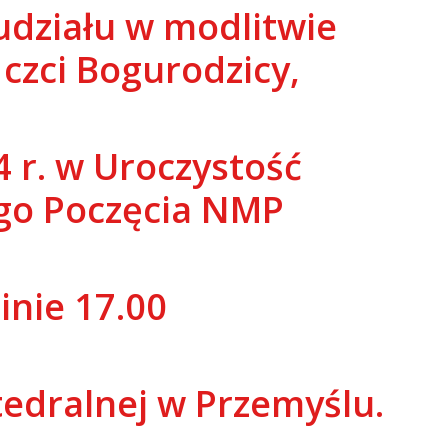
działu w modlitwie
czci Bogurodzicy,
 r. w Uroczystość
go Poczęcia NMP
inie 17.00
tedralnej w Przemyślu.