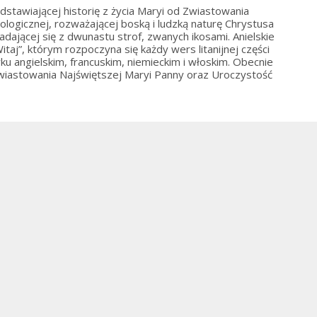
dstawiającej historię z życia Maryi od Zwiastowania
ologicznej, rozważającej boską i ludzką naturę Chrystusa
adającej się z dwunastu strof, zwanych ikosami. Anielskie
aj”, którym rozpoczyna się każdy wers litanijnej części
u angielskim, francuskim, niemieckim i włoskim. Obecnie
Zwiastowania Najświętszej Maryi Panny oraz Uroczystość