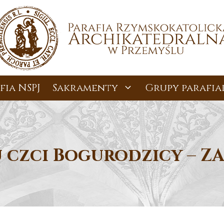
fia NSPJ
Sakramenty
Grupy parafia
u czci Bogurodzicy – Z