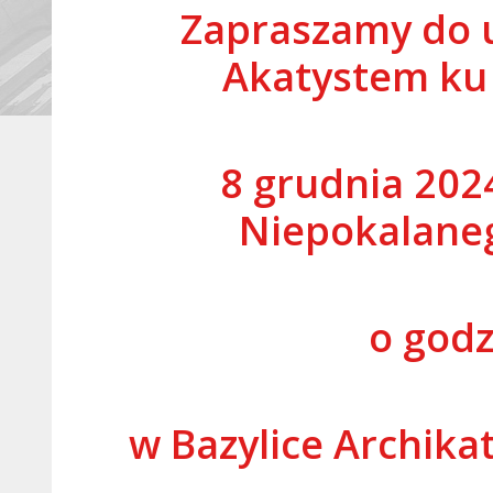
Zapraszamy do u
Akatystem ku 
8 grudnia 2024
Niepokalane
o godz
w Bazylice Archika