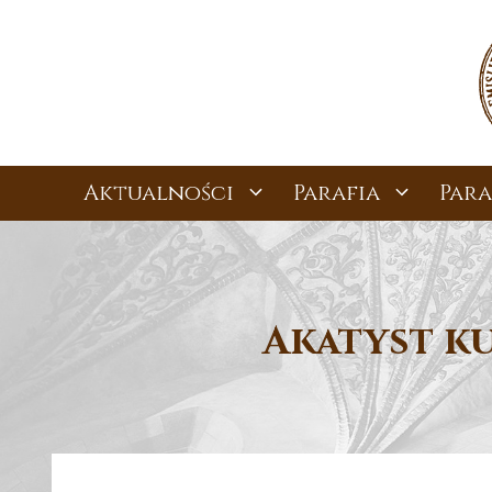
Przejdź
do
treści
Aktualności
Parafia
Para
Akatyst k