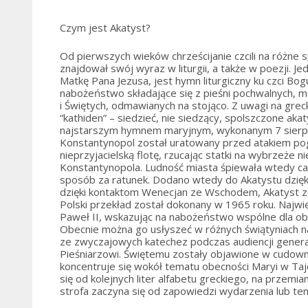
Czym jest Akatyst?
Od pierwszych wieków chrześcijanie czcili na różne 
znajdował swój wyraz w liturgii, a także w poezji. 
Matkę Pana Jezusa, jest hymn liturgiczny ku czci B
nabożeństwo składające się z pieśni pochwalnych, mo
i Świętych, odmawianych na stojąco. Z uwagi na grecki
“kathiden” – siedzieć, nie siedzący, spolszczone aka
najstarszym hymnem maryjnym, wykonanym 7 sierpnia
Konstantynopol został uratowany przed atakiem p
nieprzyjacielską flotę, rzucając statki na wybrzeże n
Konstantynopola. Ludność miasta śpiewała wtedy cał
sposób za ratunek. Dodano wtedy do Akatystu dzięk
dzięki kontaktom Wenecjan ze Wschodem, Akatyst zos
Polski przekład został dokonany w 1965 roku. Najwię
Paweł II, wskazując na nabożeństwo wspólne dla ob
Obecnie można go usłyszeć w różnych świątyniach na
ze zwyczajowych katechez podczas audiencji genera
Pieśniarzowi. Świętemu zostały objawione w cudown
koncentruje się wokół tematu obecności Maryi w Taj
się od kolejnych liter alfabetu greckiego, na przemia
strofa zaczyna się od zapowiedzi wydarzenia lub te