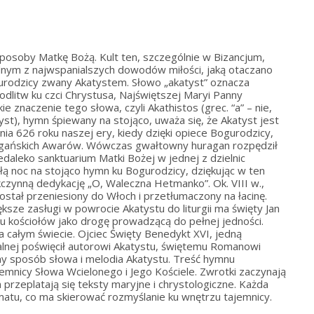
sposoby Matkę Bożą. Kult ten, szczególnie w Bizancjum,
Jednym z najwspanialszych dowodów miłości, jaką otaczano
ogurodzicy zwany Akatystem. Słowo „akatyst” oznacza
dlitw ku czci Chrystusa, Najświętszej Maryi Panny
e znaczenie tego słowa, czyli Akathistos (grec. “a” – nie,
tyst), hymn śpiewany na stojąco, uważa się, że Akatyst jest
 626 roku naszej ery, kiedy dzięki opiece Bogurodzicy,
ogańskich Awarów. Wówczas gwałtowny huragan rozpędził
iedaleko sanktuarium Matki Bożej w jednej z dzielnic
ą noc na stojąco hymn ku Bogurodzicy, dziękując w ten
czynną dedykację „O, Waleczna Hetmanko”. Ok. VIII w.,
tał przeniesiony do Włoch i przetłumaczony na łacinę.
ksze zasługi w powrocie Akatystu do liturgii ma święty Jan
u kościołów jako drogę prowadzącą do pełnej jedności.
 całym świecie. Ojciec Święty Benedykt XVI, jedną
lnej poświęcił autorowi Akatystu, świętemu Romanowi
y sposób słowa i melodia Akatystu. Treść hymnu
emnicy Słowa Wcielonego i Jego Kościele. Zwrotki zaczynają
n przeplatają się teksty maryjne i chrystologiczne. Każda
matu, co ma skierować rozmyślanie ku wnętrzu tajemnicy.