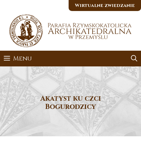
Przejdź
Wirtualne zwiedzanie
do
treści
Menu
Akatyst ku czci
Bogurodzicy