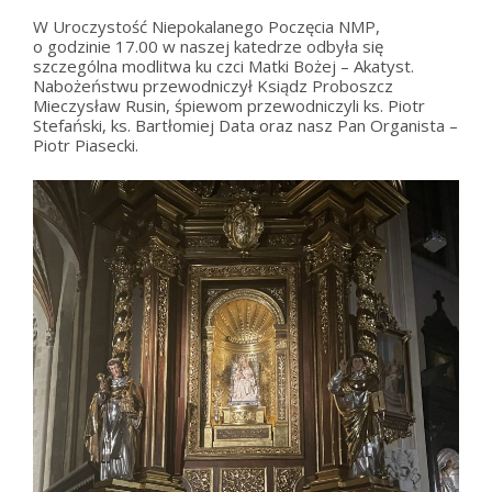
W Uroczystość Niepokalanego Poczęcia NMP,
o godzinie 17.00 w naszej katedrze odbyła się
szczególna modlitwa ku czci Matki Bożej – Akatyst.
Nabożeństwu przewodniczył Ksiądz Proboszcz
Mieczysław Rusin, śpiewom przewodniczyli ks. Piotr
Stefański, ks. Bartłomiej Data oraz nasz Pan Organista –
Piotr Piasecki.