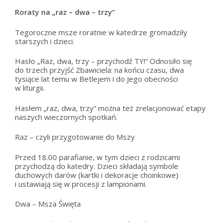
Roraty na „raz – dwa – trzy”
Tegoroczne msze roratnie w katedrze gromadziły
starszych i dzieci.
Hasło „Raz, dwa, trzy – przychodź TY!” Odnosiło się
do trzech przyjść Zbawiciela: na końcu czasu, dwa
tysiące lat temu w Betlejem i do Jego obecności
w liturgii.
Hasłem „raz, dwa, trzy” można też zrelacjonować etapy
naszych wieczornych spotkań.
Raz – czyli przygotowanie do Mszy
Przed 18.00 parafianie, w tym dzieci z rodzicami
przychodzą do katedry. Dzieci składają symbole
duchowych darów (kartki i dekoracje choinkowe)
i ustawiają się w procesji z lampionami.
Dwa – Msza Święta