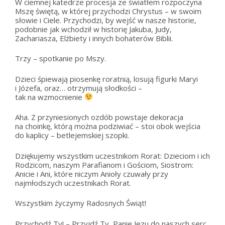
W ciemnej katedrze procesja ze światłem rozpoczyna
Mszę świętą, w której przychodzi Chrystus – w swoim
słowie i Ciele. Przychodzi, by wejść w nasze historie,
podobnie jak wchodził w historię Jakuba, Judy,
Zachariasza, Elżbiety i innych bohaterów Biblii.
Trzy – spotkanie po Mszy.
Dzieci śpiewają piosenkę roratnią, losują figurki Maryi
i Józefa, oraz… otrzymują słodkości –
tak na wzmocnienie
Aha. Z przyniesionych ozdób powstaje dekoracja
na choinkę, którą można podziwiać – stoi obok wejścia
do kaplicy – betlejemskiej szopki.
Dziękujemy wszystkim uczestnikom Rorat: Dzieciom i ich
Rodzicom, naszym Parafianom i Gościom, Siostrom:
Anicie i Ani, które niczym Anioły czuwały przy
najmłodszych uczestnikach Rorat.
Wszystkim życzymy Radosnych Świąt!
Przychodź Ty! – Przyjdź Ty, Panie Jezu do naszych serc,