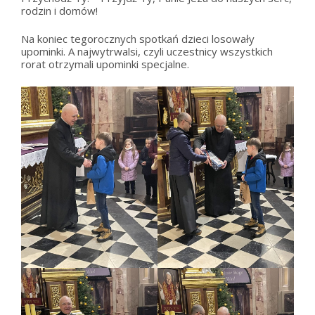
rodzin i domów!
Na koniec tegorocznych spotkań dzieci losowały
upominki. A najwytrwalsi, czyli uczestnicy wszystkich
rorat otrzymali upominki specjalne.