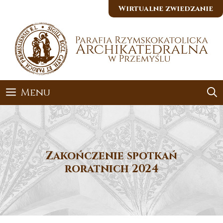
Przejdź
Wirtualne zwiedzanie
do
treści
Menu
Zakończenie spotkań
roratnich 2024