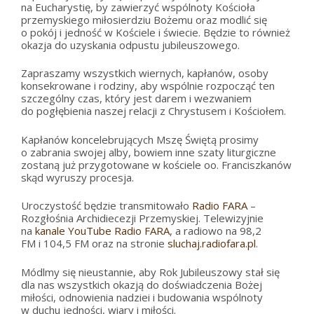
na Eucharystię, by zawierzyć wspólnoty Kościoła
przemyskiego miłosierdziu Bożemu oraz modlić się
o pokój i jedność w Kościele i świecie. Będzie to również
okazja do uzyskania odpustu jubileuszowego.
Zapraszamy wszystkich wiernych, kapłanów, osoby
konsekrowane i rodziny, aby wspólnie rozpocząć ten
szczególny czas, który jest darem i wezwaniem
do pogłębienia naszej relacji z Chrystusem i Kościołem.
Kapłanów koncelebrujących Mszę Świętą prosimy
o zabrania swojej alby, bowiem inne szaty liturgiczne
zostaną już przygotowane w kościele oo. Franciszkanów
skąd wyruszy procesja.
Uroczystość będzie transmitowało
Radio FARA
–
Rozgłośnia Archidiecezji Przemyskiej. Telewizyjnie
na
kanale YouTube Radio FARA
, a radiowo na 98,2
FM i 104,5 FM oraz na stronie
sluchaj.radiofara.pl
.
Módlmy się nieustannie, aby Rok Jubileuszowy stał się
dla nas wszystkich okazją do doświadczenia Bożej
miłości, odnowienia nadziei i budowania wspólnoty
w duchu jedności, wiary i miłości.