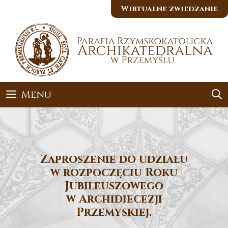
Przejdź
Wirtualne zwiedzanie
do
treści
Menu
Zaproszenie do udziału
w rozpoczęciu Roku
Jubileuszowego
w Archidiecezji
Przemyskiej.