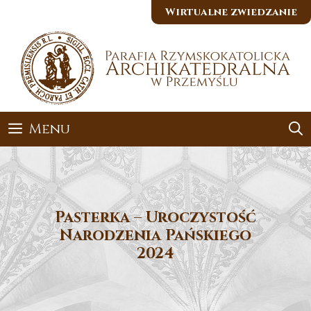
Przejdź
Wirtualne zwiedzanie
do
treści
Menu
Pasterka – Uroczystość
Narodzenia Pańskiego
2024