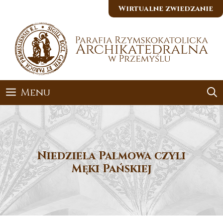
Przejdź
Wirtualne zwiedzanie
do
treści
Menu
Niedziela Palmowa czyli
Męki Pańskiej