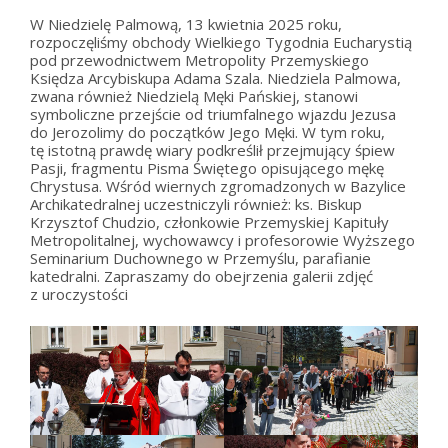
W Niedzielę Palmową, 13 kwietnia 2025 roku,
rozpoczęliśmy obchody Wielkiego Tygodnia Eucharystią
pod przewodnictwem Metropolity Przemyskiego
Księdza Arcybiskupa Adama Szala. Niedziela Palmowa,
zwana również Niedzielą Męki Pańskiej, stanowi
symboliczne przejście od triumfalnego wjazdu Jezusa
do Jerozolimy do początków Jego Męki. W tym roku,
tę istotną prawdę wiary podkreślił przejmujący śpiew
Pasji, fragmentu Pisma Świętego opisującego mękę
Chrystusa. Wśród wiernych zgromadzonych w Bazylice
Archikatedralnej uczestniczyli również: ks. Biskup
Krzysztof Chudzio, członkowie Przemyskiej Kapituły
Metropolitalnej, wychowawcy i profesorowie Wyższego
Seminarium Duchownego w Przemyślu, parafianie
katedralni. Zapraszamy do obejrzenia galerii zdjęć
z uroczystości