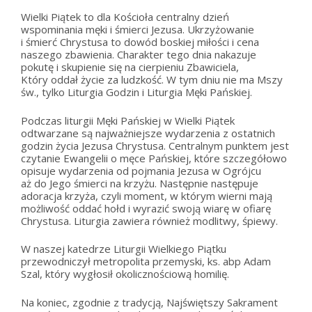
Wielki Piątek to dla Kościoła centralny dzień
wspominania męki i śmierci Jezusa. Ukrzyżowanie
i śmierć Chrystusa to dowód boskiej miłości i cena
naszego zbawienia. Charakter tego dnia nakazuje
pokutę i skupienie się na cierpieniu Zbawiciela,
Który oddał życie za ludzkość. W tym dniu nie ma Mszy
św., tylko Liturgia Godzin i Liturgia Męki Pańskiej.
Podczas liturgii Męki Pańskiej w Wielki Piątek
odtwarzane są najważniejsze wydarzenia z ostatnich
godzin życia Jezusa Chrystusa. Centralnym punktem jest
czytanie Ewangelii o męce Pańskiej, które szczegółowo
opisuje wydarzenia od pojmania Jezusa w Ogrójcu
aż do Jego śmierci na krzyżu. Następnie następuje
adoracja krzyża, czyli moment, w którym wierni mają
możliwość oddać hołd i wyrazić swoją wiarę w ofiarę
Chrystusa. Liturgia zawiera również modlitwy, śpiewy.
W naszej katedrze Liturgii Wielkiego Piątku
przewodniczył metropolita przemyski, ks. abp Adam
Szal, który wygłosił okolicznościową homilię.
Na koniec, zgodnie z tradycją, Najświętszy Sakrament