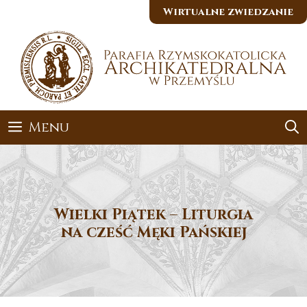
Przejdź
Wirtualne zwiedzanie
do
treści
Menu
Wielki Piątek – Liturgia
na cześć Męki Pańskiej