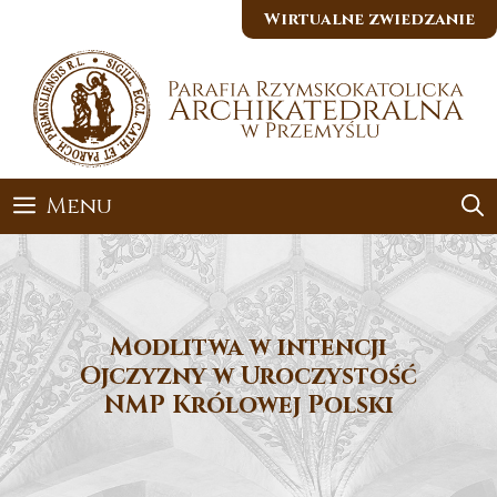
Przejdź
Wirtualne zwiedzanie
do
treści
Menu
Modlitwa w intencji
Ojczyzny w Uroczystość
NMP Królowej Polski