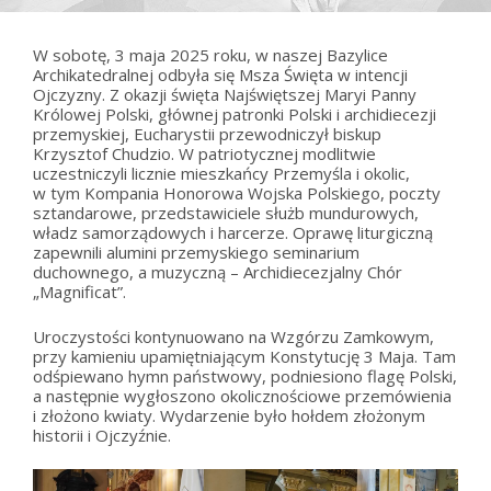
W sobotę, 3 maja 2025 roku, w naszej Bazylice
Archikatedralnej odbyła się Msza Święta w intencji
Ojczyzny. Z okazji święta Najświętszej Maryi Panny
Królowej Polski, głównej patronki Polski i archidiecezji
przemyskiej, Eucharystii przewodniczył biskup
Krzysztof Chudzio. W patriotycznej modlitwie
uczestniczyli licznie mieszkańcy Przemyśla i okolic,
w tym Kompania Honorowa Wojska Polskiego, poczty
sztandarowe, przedstawiciele służb mundurowych,
władz samorządowych i harcerze. Oprawę liturgiczną
zapewnili alumini przemyskiego seminarium
duchownego, a muzyczną – Archidiecezjalny Chór
„Magnificat”.
Uroczystości kontynuowano na Wzgórzu Zamkowym,
przy kamieniu upamiętniającym Konstytucję 3 Maja. Tam
odśpiewano hymn państwowy, podniesiono flagę Polski,
a następnie wygłoszono okolicznościowe przemówienia
i złożono kwiaty. Wydarzenie było hołdem złożonym
historii i Ojczyźnie.