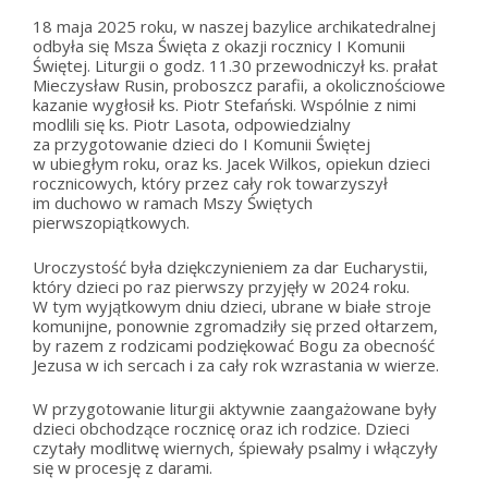
18 maja 2025 roku, w naszej bazylice archikatedralnej
odbyła się Msza Święta z okazji rocznicy I Komunii
Świętej. Liturgii o godz. 11.30 przewodniczył ks. prałat
Mieczysław Rusin, proboszcz parafii, a okolicznościowe
kazanie wygłosił ks. Piotr Stefański. Wspólnie z nimi
modlili się ks. Piotr Lasota, odpowiedzialny
za przygotowanie dzieci do I Komunii Świętej
w ubiegłym roku, oraz ks. Jacek Wilkos, opiekun dzieci
rocznicowych, który przez cały rok towarzyszył
im duchowo w ramach Mszy Świętych
pierwszopiątkowych.
Uroczystość była dziękczynieniem za dar Eucharystii,
który dzieci po raz pierwszy przyjęły w 2024 roku.
W tym wyjątkowym dniu dzieci, ubrane w białe stroje
komunijne, ponownie zgromadziły się przed ołtarzem,
by razem z rodzicami podziękować Bogu za obecność
Jezusa w ich sercach i za cały rok wzrastania w wierze.
W przygotowanie liturgii aktywnie zaangażowane były
dzieci obchodzące rocznicę oraz ich rodzice. Dzieci
czytały modlitwę wiernych, śpiewały psalmy i włączyły
się w procesję z darami.