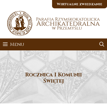
Przejdź
Wirtualne zwiedzanie
do
treści
Menu
Rocznica I Komunii
Świętej