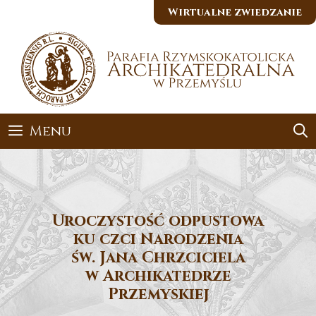
Przejdź
Wirtualne zwiedzanie
do
treści
Menu
Uroczystość odpustowa
ku czci Narodzenia
św. Jana Chrzciciela
w Archikatedrze
Przemyskiej