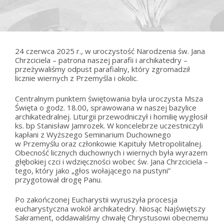
24 czerwca 2025 r., w uroczystość Narodzenia św. Jana
Chrzciciela – patrona naszej parafii i archikatedry –
przeżywaliśmy odpust parafialny, który zgromadził
licznie wiernych z Przemyśla i okolic.
Centralnym punktem świętowania była uroczysta Msza
Święta o godz. 18.00, sprawowana w naszej bazylice
archikatedralnej. Liturgii przewodniczył i homilię wygłosił
ks. bp Stanisław Jamrozek. W koncelebrze uczestniczyli
kapłani z Wyższego Seminarium Duchownego
w Przemyślu oraz członkowie Kapituły Metropolitalnej.
Obecność licznych duchownych i wiernych była wyrazem
głębokiej czci i wdzięczności wobec św. Jana Chrzciciela –
tego, który jako „głos wołającego na pustyni”
przygotował drogę Panu.
Po zakończonej Eucharystii wyruszyła procesja
eucharystyczna wokół archikatedry. Niosąc Najświętszy
Sakrament, oddawaliśmy chwałę Chrystusowi obecnemu