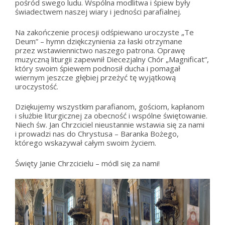
pośród swego ludu. Wspólna modlitwa i śpiew były
świadectwem naszej wiary i jedności parafialnej.
Na zakończenie procesji odśpiewano uroczyste „Te
Deum” – hymn dziękczynienia za łaski otrzymane
przez wstawiennictwo naszego patrona. Oprawę
muzyczną liturgii zapewnił Diecezjalny Chór „Magnificat”,
który swoim śpiewem podnosił ducha i pomagał
wiernym jeszcze głębiej przeżyć tę wyjątkową
uroczystość.
Dziękujemy wszystkim parafianom, gościom, kapłanom
i służbie liturgicznej za obecność i wspólne świętowanie.
Niech św. Jan Chrzciciel nieustannie wstawia się za nami
i prowadzi nas do Chrystusa – Baranka Bożego,
którego wskazywał całym swoim życiem.
Święty Janie Chrzcicielu – módl się za nami!