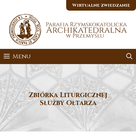
Przejdź
Wirtualne zwiedzanie
do
treści
Menu
Zbiórka Liturgicznej
Służby Ołtarza