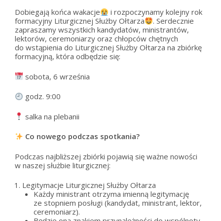
Dobiegają końca wakacje
i rozpoczynamy kolejny rok
formacyjny Liturgicznej Służby Ołtarza
. Serdecznie
zapraszamy wszystkich kandydatów, ministrantów,
lektorów, ceremoniarzy oraz chłopców chętnych
do wstąpienia do Liturgicznej Służby Ołtarza na zbiórkę
formacyjną, która odbędzie się:
sobota, 6 września
godz. 9:00
salka na plebanii
Co nowego podczas spotkania?
Podczas najbliższej zbiórki pojawią się ważne nowości
w naszej służbie liturgicznej:
Legitymacje Liturgicznej Służby Ołtarza
Każdy ministrant otrzyma imienną legitymację
ze stopniem posługi (kandydat, ministrant, lektor,
ceremoniarz).
Będzie ona znakiem przynależności do wspólnoty