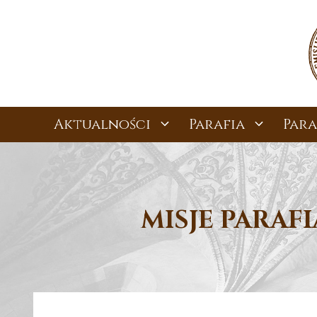
Przejdź
do
treści
Aktualności
Parafia
Para
MISJE PARAF