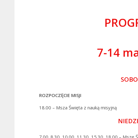
PROGR
7-14 ma
SOBO
ROZPOCZĘCIE MISJI
18.00 – Msza Święta z nauką misyjną
NIEDZI
7.00. 8.30, 10.00, 11.30, 15.30, 18.00 – Msze 