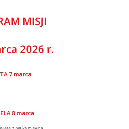
AM MISJI
rca 2026 r.
TA 7 marca
ELA 8 marca
Święte z nauką misyjną