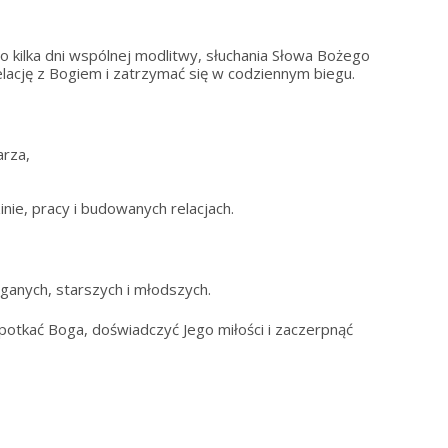
 To kilka dni wspólnej modlitwy, słuchania Słowa Bożego
elację z Bogiem i zatrzymać się w codziennym biegu.
arza,
inie, pracy i budowanych relacjach.
ganych, starszych i młodszych.
spotkać Boga, doświadczyć Jego miłości i zaczerpnąć