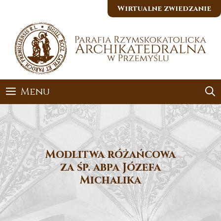
Przejdź
Wirtualne zwiedzanie
do
treści
Menu
Modlitwa różańcowa
za śp. abpa Józefa
Michalika