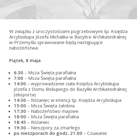
W związku z uroczystościami pogrzebowymi śp. Księdza
Arcybiskupa Józefa Michalika w Bazylice Archikatedralnej
w Przemyślu sprawowane będą następujące
nabożeństwa:
Piątek, 8 maja
6:30
– Msza Święta parafialna
7:00
– Msza Święta parafialna
14:00
– wyprowadzenie ciała Księdza Arcybiskupa
Józefa z Domu Biskupiego do Bazyliki Archikatedralnej
(eksporta)
14:30
– Różaniec w intencji śp. Księdza Arcybiskupa
15:00
– Msza Święta żałobna
17:30
– Nabożeństwo majowe
18:00
– Msza Święta parafialna
18:45
– Różaniec
19:30
– Nieszpory za zmarłego
po nieszporach do godz. 21:00
– Czuwanie