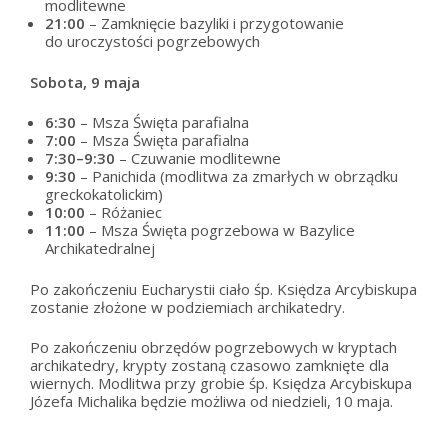
modlitewne
21:00
– Zamknięcie bazyliki i przygotowanie
do uroczystości pogrzebowych
Sobota, 9 maja
6:30
– Msza Święta parafialna
7:00
– Msza Święta parafialna
7:30–9:30
– Czuwanie modlitewne
9:30
– Panichida (modlitwa za zmarłych w obrządku
greckokatolickim)
10:00
– Różaniec
11:00
– Msza Święta pogrzebowa w Bazylice
Archikatedralnej
Po zakończeniu Eucharystii ciało śp. Księdza Arcybiskupa
zostanie złożone w podziemiach archikatedry.
Po zakończeniu obrzędów pogrzebowych w kryptach
archikatedry, krypty zostaną czasowo zamknięte dla
wiernych. Modlitwa przy grobie śp. Księdza Arcybiskupa
Józefa Michalika będzie możliwa od niedzieli, 10 maja.