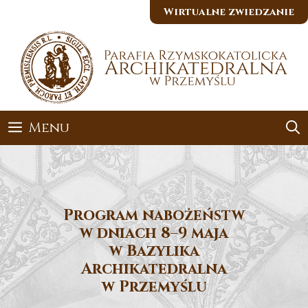
Przejdź
Wirtualne zwiedzanie
do
treści
Menu
Program nabożeństw
w dniach 8–9 maja
w Bazylika
Archikatedralna
w Przemyślu