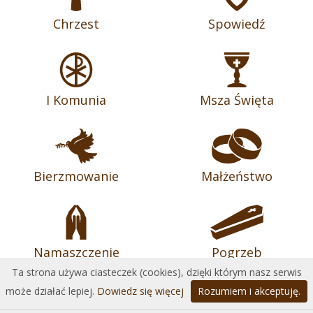
Chrzest
Spowiedź
I Komunia
Msza Święta
Bierzmowanie
Małżeństwo
Namaszczenie
Pogrzeb
Ta strona używa ciasteczek (cookies), dzięki którym nasz serwis
może działać lepiej.
Dowiedz się więcej
Rozumiem i akceptuję.
Archidiecezja Przemyska
| Wykonanie:
DobraStronaParafii.pl