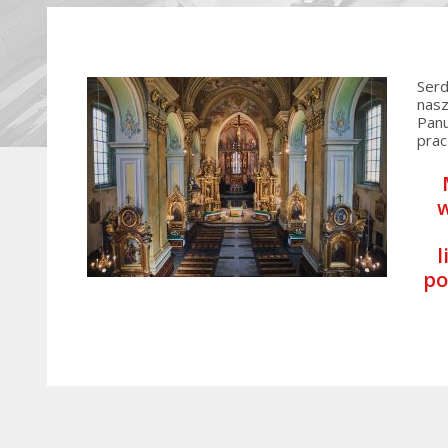
Serd
nasz
Panu
prac
w
l
po