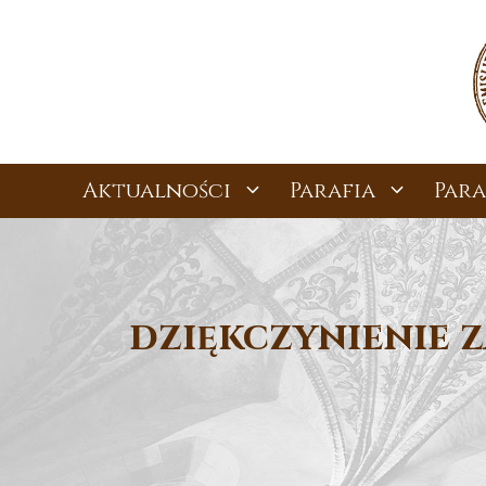
Przejdź
do
treści
Aktualności
Parafia
Para
dziękczynienie 