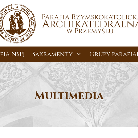
fia NSPJ
Sakramenty
Grupy parafia
Multimedia