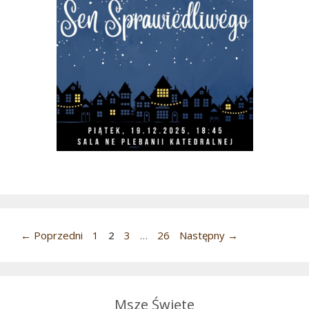
Strona
Strona
Strona
Strona
←
Poprzedni
1
2
3
…
26
Następny
→
Msze Święte