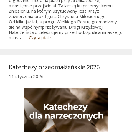
o godzinie 19.00 na placu przy Archikatedrze,
a następnie przejście ul. Tatarską ku przemyskiemu
Zniesieniu, na którym usytuowany jest Krzyż
Zawierzenia oraz figura Chrystusa Miłosiernego.
Od kilku już lat, u progu Wielkiego Postu, gromadzimy
się na wspólnymprzeżywaniu Drogi Krzyżowej.
Nabożeństwo celebrujemy przechodząc ulicaminaszego
miasta: …
Czytaj dalej…
Katechezy przedmałżeńskie 2026
11 stycznia 2026